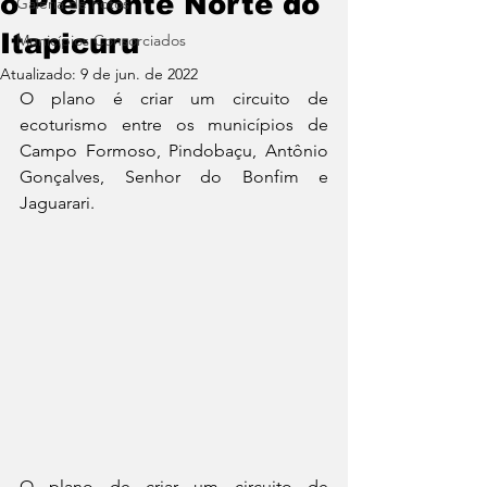
o Piemonte Norte do
Galeria de Fotos
Itapicuru
Municípios Consorciados
Atualizado:
9 de jun. de 2022
O plano é criar um circuito de 
ecoturismo entre os municípios de 
Campo Formoso, Pindobaçu, Antônio 
Gonçalves, Senhor do Bonfim e 
Jaguarari. 
O plano de criar um circuito de 