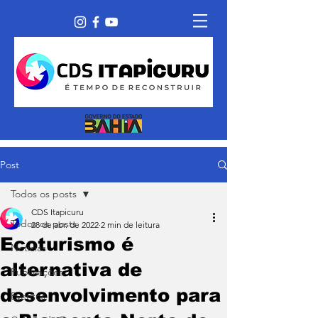
Post
Todos os posts
CDS Itapicuru
Todos os posts
28 de abr. de 2022
2 min de leitura
Ecoturismo é
Notícias
alternativa de
Publicações
desenvolvimento para
Eventos