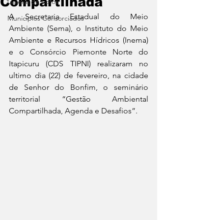
Compartilhada
Galeria de Fotos
A Secretaria Estadual do Meio 
Municípios Consorciados
Ambiente (Sema), o Instituto do Meio 
Ambiente e Recursos Hídricos (Inema) 
e o Consórcio Piemonte Norte do 
Itapicuru (CDS TIPNI) realizaram no 
ultimo dia (22) de fevereiro, na cidade 
de Senhor do Bonfim, o seminário 
territorial “Gestão Ambiental 
Compartilhada, Agenda e Desafios”. 