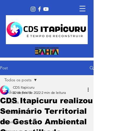
Post
Todos os posts
CDS Itapicuru
Todos os posts
22 de fev. de 2022
2 min de leitura
CDS Itapicuru realizou
Notícias
Seminário Territorial
Publicações
de Gestão Ambiental
Eventos